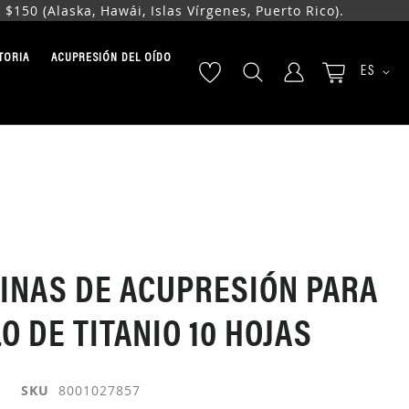
50 (Alaska, Hawái, Islas Vírgenes, Puerto Rico).
TORIA
ACUPRESIÓN DEL OÍDO
LENGUA
ES
INAS DE ACUPRESIÓN PARA
O DE TITANIO 10 HOJAS
SKU
8001027857