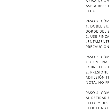
A USAR, CO
ASEGÚRESE D
SECA.
PASO 2: CÓ
1. DOBLE S
BORDE DEL 
2. USE PINZ
LENTAMENTE
PRECAUCIÓN
PASO 3: CÓM
1. CONFIRM
SOBRE EL PU
2. PRESION
ADHESIÓN F
NOTA: NO F
PASO 4: CÓM
AL RETIRAR 
SELLO Y DE
SI QUEDA AL