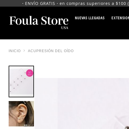
・ENVÍO GRATIS・en compras superiores a $100 (den
IR
AL
NUEVAS LLEGADAS
EXTENSIO
CONTENIDO
INICIO
ACUPRESIÓN DEL OÍDO
SALTAR
AL
FINAL
DE
LA
GALERÍA
DE
IMÁGENES