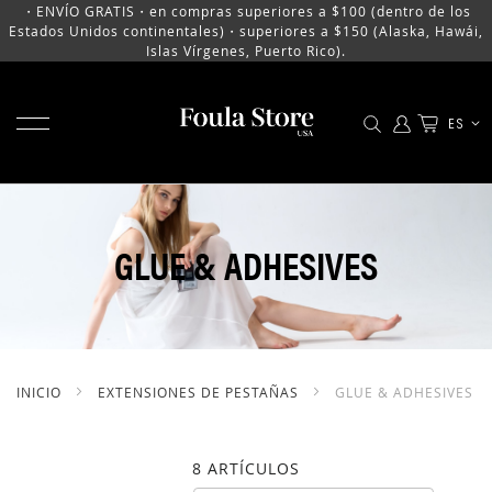
・ENVÍO GRATIS・en compras superiores a $100 (dentro de los
Estados Unidos continentales)・superiores a $150 (Alaska, Hawái,
Islas Vírgenes, Puerto Rico).
MOSTRAR MENÚ
LENGU
ES
IR
AL
CONTENIDO
GLUE & ADHESIVES
INICIO
EXTENSIONES DE PESTAÑAS
GLUE & ADHESIVES
8
ARTÍCULOS