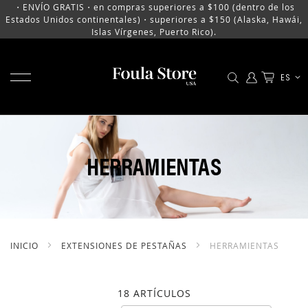
・ENVÍO GRATIS・en compras superiores a $100 (dentro de los
Estados Unidos continentales)・superiores a $150 (Alaska, Hawái,
Islas Vírgenes, Puerto Rico).
MOSTRAR MENÚ
LENGU
ES
IR
AL
CONTENIDO
HERRAMIENTAS
INICIO
EXTENSIONES DE PESTAÑAS
HERRAMIENTAS
18
ARTÍCULOS