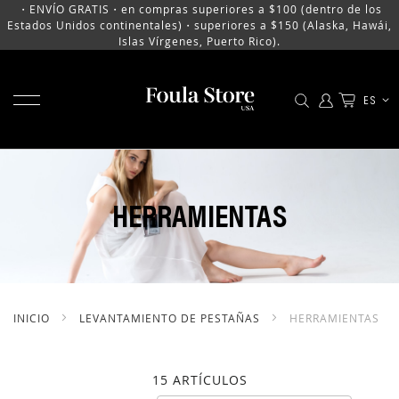
・ENVÍO GRATIS・en compras superiores a $100 (dentro de los
Estados Unidos continentales)・superiores a $150 (Alaska, Hawái,
Islas Vírgenes, Puerto Rico).
MOSTRAR MENÚ
LENGU
ES
IR
AL
CONTENIDO
HERRAMIENTAS
INICIO
LEVANTAMIENTO DE PESTAÑAS
HERRAMIENTAS
15
ARTÍCULOS