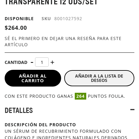
TRANSPARENTE 12 UDS/SET
GALERÍA
DE
IMÁGENES
DISPONIBLE
SKU
8001027592
$264.00
SÉ EL PRIMERO EN DEJAR UNA RESEÑA PARA ESTE
ARTÍCULO
CANTIDAD
AÑADIR AL
AÑADIR A LA LISTA DE
CARRITO
DESEOS
CON ESTE PRODUCTO GANAS
264
PUNTOS FOULA.
DETALLES
DESCRIPCIÓN DEL PRODUCTO
UN SÉRUM DE RECUBRIMIENTO FORMULADO CON
COLÁGENO E INGREDIENTES NATURALES DERIVADOS