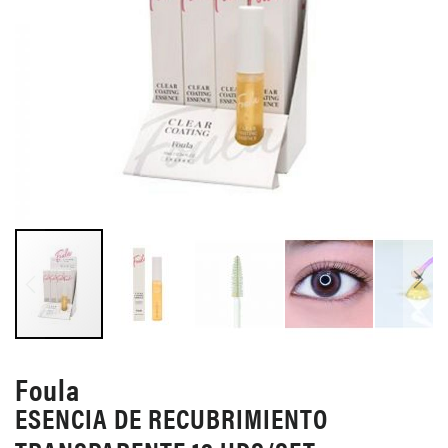
SALTAR
AL
Foula
COMIENZO
ESENCIA DE RECUBRIMIENTO
DE
LA