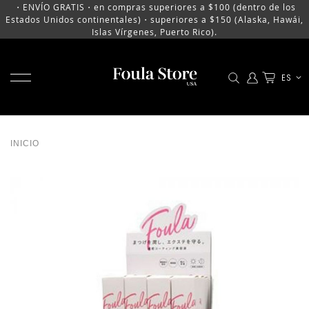
・ENVÍO GRATIS・en compras superiores a $100 (dentro de los
Estados Unidos continentales)・superiores a $150 (Alaska, Hawái,
Islas Vírgenes, Puerto Rico).
MOSTRAR MENÚ
LENGU
ES
IR
AL
CONTENIDO
INICIO
SALTAR
AL
FINAL
DE
LA
GALERÍA
DE
IMÁGENES