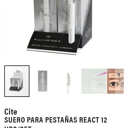
SALTAR
AL
Cite
COMIENZO
SUERO PARA PESTAÑAS REACT 12
DE
LA