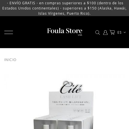
・ENVÍO GRATIS・en compras superiores a $100 (dentro de los
Estados Unidos continentales)・superiores a $150 (Alaska, Hawái,
Islas Vírgenes, Puerto Rico).
MOSTRAR MENÚ
LENGU
ES
IR
AL
CONTENIDO
INICIO
SALTAR
AL
FINAL
DE
LA
GALERÍA
DE
IMÁGENES